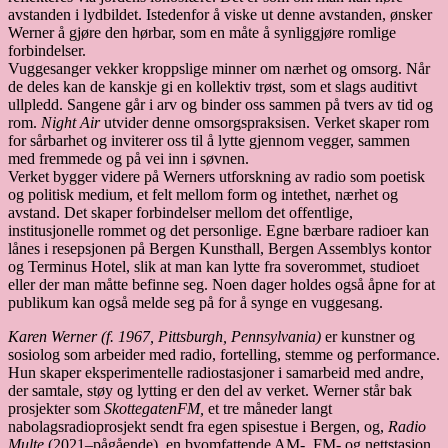
avstanden i lydbildet. Istedenfor å viske ut denne avstanden, ønsker
Werner å gjøre den hørbar, som en måte å synliggjøre romlige
forbindelser.
Vuggesanger vekker kroppslige minner om nærhet og omsorg. Når
de deles kan de kanskje gi en kollektiv trøst, som et slags auditivt
ullpledd. Sangene går i arv og binder oss sammen på tvers av tid og
rom.
Night Air
utvider denne omsorgspraksisen. Verket skaper rom
for sårbarhet og inviterer oss til å lytte gjennom vegger, sammen
med fremmede og på vei inn i søvnen.
Verket bygger videre på Werners utforskning av radio som poetisk
og politisk medium, et felt mellom form og intethet, nærhet og
avstand. Det skaper forbindelser mellom det offentlige,
institusjonelle rommet og det personlige. Egne bærbare radioer kan
lånes i resepsjonen på Bergen Kunsthall, Bergen Assemblys kontor
og Terminus Hotel, slik at man kan lytte fra soverommet, studioet
eller der man måtte befinne seg. Noen dager holdes også åpne for at
publikum kan også melde seg på for å synge en vuggesang.
Karen Werner (f. 1967, Pittsburgh, Pennsylvania)
er kunstner og
sosiolog som arbeider med radio, fortelling, stemme og performance.
Hun skaper eksperimentelle radiostasjoner i samarbeid med andre,
der samtale, støy og lytting er den del av verket. Werner står bak
prosjekter som
SkottegatenFM,
et tre måneder langt
nabolagsradioprosjekt sendt fra egen spisestue i Bergen, og,
Radio
Multe
(2021–pågående), en byomfattende AM-, FM- og nettstasjon