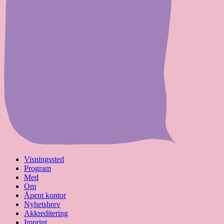
Visningssted
Program
Med
Om
Åpent kontor
Nyhetsbrev
Akkreditering
Imprint