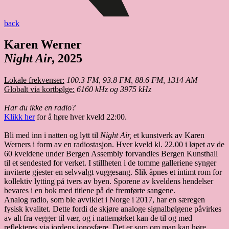
back
Karen Werner
Night Air
, 2025
Lokale frekvenser:
100.3 FM, 93.8 FM, 88.6 FM, 1314 AM
Globalt via kortbølge:
6160 kHz og 3975 kHz
Har du ikke en radio?
Klikk her
for å høre hver kveld 22:00.
Bli med inn i natten og lytt til
Night Air,
et kunstverk av Karen
Werners i form av en radiostasjon. Hver kveld kl. 22.00 i løpet av de
60 kveldene under Bergen Assembly forvandles Bergen Kunsthall
til et sendested for verket. I stillheten i de tomme galleriene synger
inviterte gjester en selvvalgt vuggesang. Slik åpnes et intimt rom for
kollektiv lytting på tvers av byen. Sporene av kveldens hendelser
bevares i en bok med titlene på de fremførte sangene.
Analog radio, som ble avviklet i Norge i 2017, har en særegen
fysisk kvalitet. Dette fordi de skjøre analoge signalbølgene påvirkes
av alt fra vegger til vær, og i nattemørket kan de til og med
reflekteres via jordens ionosfære. Det er som om man kan høre