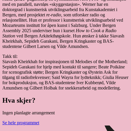
med en parallell, navnløs «skyggestasjon». Werner har en
doktorgrad i kunstnerisk utviklingsarbeid fra Kunstakademiet i
Bergen, med prosjektet
re-radio,
som utforsker radio og
relasjonellitet. Hun er professor i kunstnerisk utviklingsarbeid ved
Mozarteums institutt for åpen kunst i Salzburg. Under Bergen
Assembly 2025 underviser hun i kurset
How to Cook a Radio
Station
ved Bergen Arkitekthøgskole. Hun ønsker å takke Siavash
Kheirkhah, Sepideh Garakani, Bergen Kringkaster og BAS-
studentene Gilbert Larsen og Vilde Amundsen.
Takk til:
Siavash Kheirkhah for inspirasjonen til Melodies of the Motherland;
Sepideh Garakani for hjelp med kontakt til sangere; Beate Poikāne
for scenografisk støtte; Bergen Kringkaster og Øystein Ask for
tilgang til radiofrekvenser; Said Wayra for lydteknikk; Giulia Heuser
for bokproduksjon, og BAS-studentene Iver Kubberød, Vilde
Amundsen og Gilbert Holbak for snekkerarbeid og modellering.
Hva skjer?
Ingen planlagte arrangement
Se hele programmet